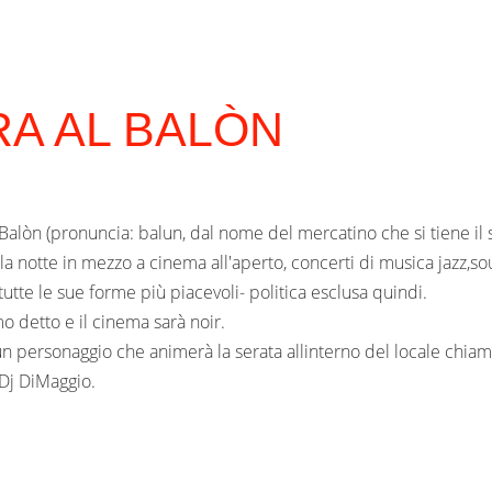
A AL BALÒN
lòn (pronuncia: balun, dal nome del mercatino che si tiene il sa
a notte in mezzo a cinema all'aperto, concerti di musica jazz,sou
tte le sue forme più piacevoli- politica esclusa quindi.
 detto e il cinema sarà noir.
un personaggio che animerà la serata allinterno del locale chia
Dj DiMaggio.